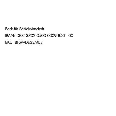
Spendenkonto
Bank für Sozialwirtschaft
IBAN: DE813702 0500 0009 8401 00
BIC: BFSWDE33MUE
Kontakt
Tel.:
089 55 07
74 82
Fax:
089 55 07
74 83
info@zukunfthoffnung.de
Adresse
Dom-Pedro-Straße. 17
D-80637 München